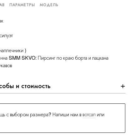
АВ
ПАРАМЕТРЫ
МОДЕЛЬ
ак
силуэт
наплечники )
ианна SMM SKVO: Пирсинг по краю борта и лацкана
укавов
собы и стоимость
щь с выбором размера? Напиши нам в
вотсап
или