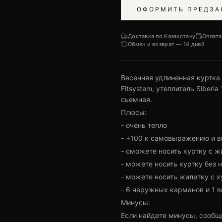
ОФОРМИТЬ ПРЕДЗА
Доставка по Казахстану
Оплата
Обмен и возврат — 14 дней
Весенняя удлиненная куртка
Fitsystem, утеплитель Siberi
сьемная.
Плюсы:
- очень тепло
- +100 к самовыражению и 
- сможете носить куртку с ж
- можете носить куртку без 
- можете носить жилетку с 
- 6 наружных карманов и 1 
Минусы:
Если найдете минусы, сообщи