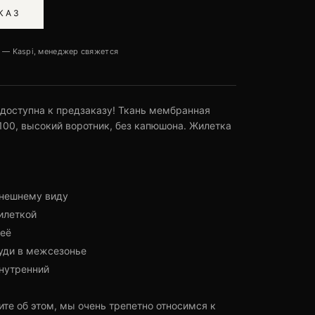
КАЗ
 — Kaspi, менеджер свяжется
 доступна к предзаказу! Ткань мембранная
a 100, высокий воротник, без капюшона. Жилетка
внешнему виду
илеткой
неё
худи в межсезонье
внутренний
те об этом, мы очень трепетно относимся к