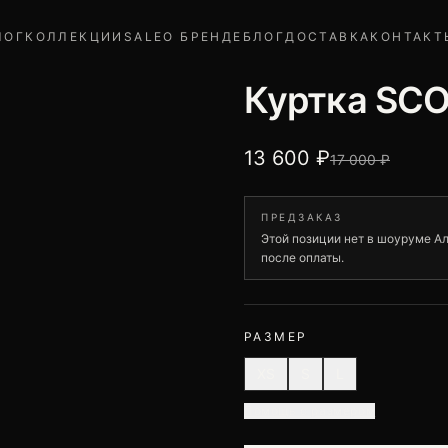
ЛОГ
КОЛЛЕКЦИИ
SALE
О БРЕНДЕ
БЛОГ
ДОСТАВКА
КОНТАКТ
Куртка SCO
13 600 ₽
17 000 ₽
ПРЕДЗАКАЗ
Этой позиции нет в шоуруме Ал
после оплаты.
РАЗМЕР
XS
S
L
Помощь с размером